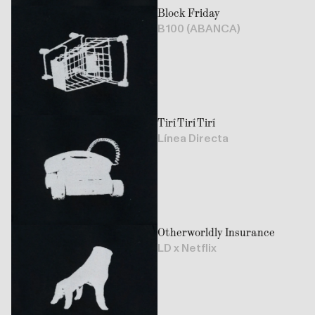
Block Friday
B100 (ABANCA)
Tirí Tirí Tirí
Línea Directa
Otherworldly Insurance
LD x Netflix